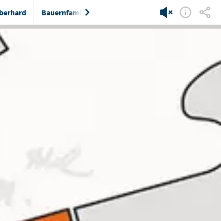
berhard
Bauernfamilie
Pfarrer