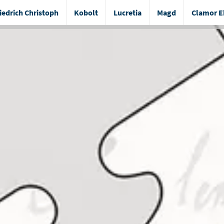
iedrich Christoph
Kobolt
Lucretia
Magd
Clamor E